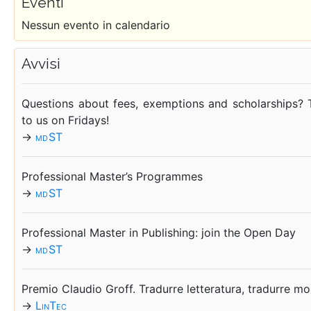
Even­ti
Nes­sun even­to in ca­len­da­rio
Av­vi­si
Que­stions about fees, exemp­tions and scho­lar­ships? 
to us on Fri­days!
→
md ST
Pro­fes­sio­nal Ma­ster’s Pro­gram­mes
→
md ST
Pro­fes­sio­nal Ma­ster in Pu­bli­shing: join the Open Day
→
md ST
Pre­mio Clau­dio Groff. Tra­dur­re let­te­ra­tu­ra, tra­dur­re mo
→
Lin­Tec