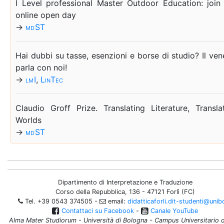
I Le­vel pro­fes­sio­nal Ma­ster Out­door Edu­ca­tion: join
on­li­ne open day
→
md ST
Hai dub­bi su tas­se, esen­zio­ni e bor­se di stu­dio? Il ve­ne
par­la con noi!
→
lm I
,
Lin­Tec
Clau­dio Groff Pri­ze. Trans­la­ting Li­te­ra­tu­re, Trans­la­
Worlds
→
md ST
Dipartimento di Interpretazione e Traduzione
Corso della Repubblica, 136 - 47121 Forlì (FC)
Tel. +39 0543 374505 -
email:
didatticaforli.dit-studenti@unibo
Contattaci su Facebook
-
Canale YouTube
Alma Mater Studiorum - Università di Bologna - Campus Universitario di