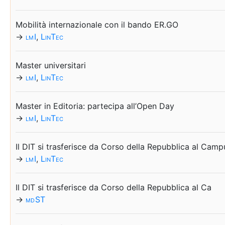
Mo­bi­li­tà in­ter­na­zio­na­le con il ban­do ER.​GO
→
lm I
,
Lin­Tec
Ma­ster uni­ver­si­ta­ri
→
lm I
,
Lin­Tec
Ma­ster in Edi­to­ria: par­te­ci­pa al­l’O­pen Day
→
lm I
,
Lin­Tec
Il DIT si tra­sfe­ri­sce da Cor­so del­la Re­pub­bli­ca al Cam­
→
lm I
,
Lin­Tec
Il DIT si tra­sfe­ri­sce da Cor­so del­la Re­pub­bli­ca al Ca
→
md ST