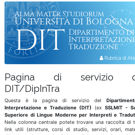
Alma Mater Studiorum
Università di Bologna
DIT
Dipartimento di
Interpretazione
Traduzione
Rubrica di At
Pagina di servizio d
DIT/DipInTra
Questa è la pagina di servizio del
Dipartimen
Interpretazione e Traduzione (DIT)
(ex
SSLMIT - S
Superiore di Lingue Moderne per Interpreti e Tradut
Nella colonna centrale potete trovare una raccolta di tu
link utili (strutture, corsi di studio, servizi, orari, mat